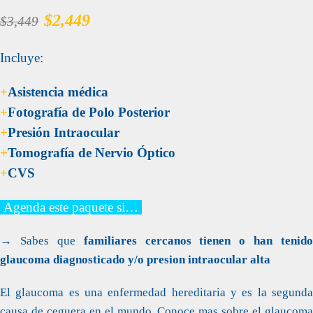
$2,449
$3,449
Incluye:
+
Asistencia médica
+
Fotografía de Polo Posterior
+
Presión Intraocular
+
Tomografía de Nervio Óptico
+
CVS
Agenda este paquete si…
→ Sabes que
familiares cercanos tienen o han tenido
glaucoma diagnosticado y/o presion intraocular alta
El glaucoma es una enfermedad hereditaria y es la segunda
causa de ceguera en el mundo. Conoce mas sobre el glaucoma